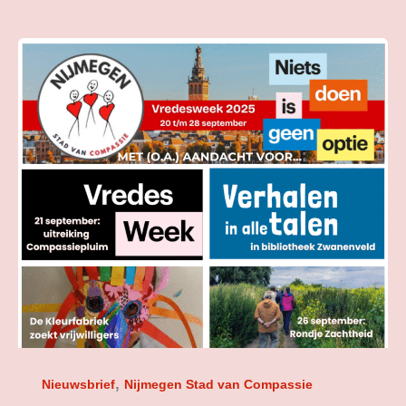
Nieuwsbrief
september
2025
,
Nieuwsbrief
Nijmegen Stad van Compassie