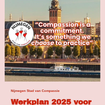
Nijmegen
Stad
van
Compassie!
Nijmegen Stad van Compassie
Werkplan 2025 voor