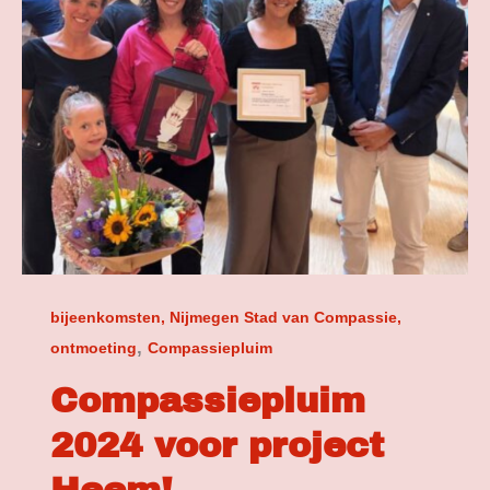
bijeenkomsten, Nijmegen Stad van Compassie,
,
ontmoeting
Compassiepluim
Compassiepluim
2024 voor project