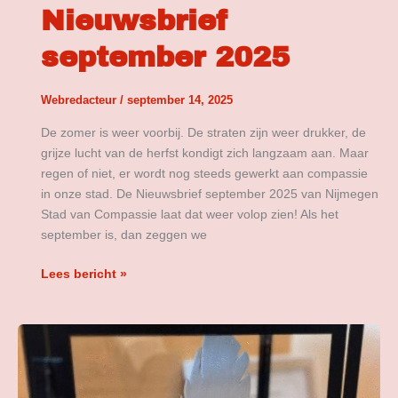
Nieuwsbrief
september 2025
Webredacteur
/
september 14, 2025
De zomer is weer voorbij. De straten zijn weer drukker, de
grijze lucht van de herfst kondigt zich langzaam aan. Maar
regen of niet, er wordt nog steeds gewerkt aan compassie
in onze stad. De Nieuwsbrief september 2025 van Nijmegen
Stad van Compassie laat dat weer volop zien! Als het
september is, dan zeggen we
Lees bericht »
Compassiepluim
2025:
Wie
nomineer