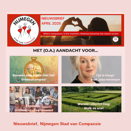
Nieuwsbrief
april
2025!
,
Nieuwsbrief
Nijmegen Stad van Compassie