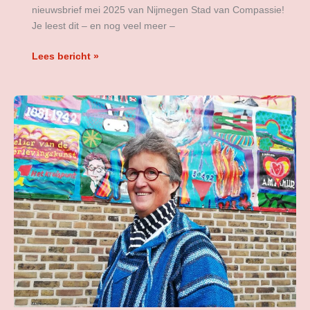
nieuwsbrief mei 2025 van Nijmegen Stad van Compassie!
Je leest dit – en nog veel meer –
Lees bericht »
Lucy
Geertman
over
compassie
en
de
mensen
van
de
straat