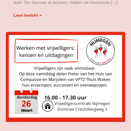
stad. Om daaraan te bouwen, helpen we bestaande […]
Lees bericht »
Bijeenkomst
over
werken
met
vrijwilligers!