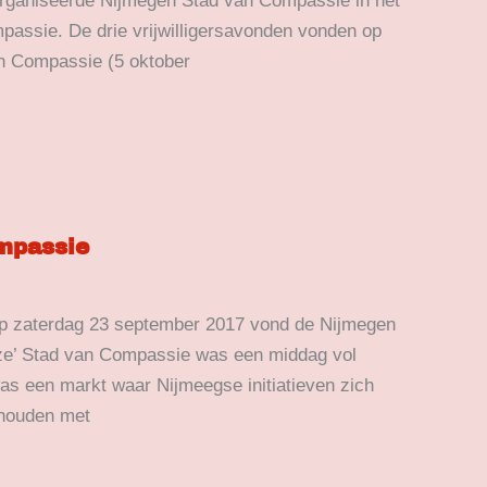
rganiseerde Nijmegen Stad van Compassie in het
mpassie. De drie vrijwilligersavonden vonden op
van Compassie (5 oktober
mpassie
Op zaterdag 23 september 2017 vond de Nijmegen
ze’ Stad van Compassie was een middag vol
as een markt waar Nijmeegse initiatieven zich
ghouden met