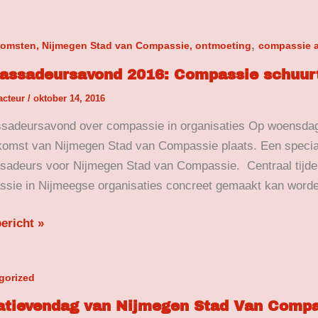
sadeursavond
,
komsten, Nijmegen Stad van Compassie, ontmoeting
compassie 
ssadeursavond 2016: Compassie schuur
ssie
acteur
/
oktober 14, 2016
rt?
adeursavond over compassie in organisaties Op woensda
komst van Nijmegen Stad van Compassie plaats. Een speci
adeurs voor Nijmegen Stad van Compassie. Centraal tijd
sie in Nijmeegse organisaties concreet gemaakt kan worden.
ericht »
tievendag
gorized
iatievendag van Nijmegen Stad Van Compa
gen