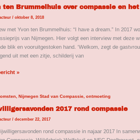
 ten Brummelhuis over compassie en het
elhuis
acteur
/
oktober 8, 2018
ssie
iew met Yvon ten Brummelhuis: “I have a dream.” In 2017 wo
sieprijs van Nijmegen. Hier volgt een interview met deze
nde blik en vooruitgestoken hand. ‘Welkom, zegt de gastvrouw
enhuis
gend uit met een zitje, schilderij van
ericht »
lligersavonden
komsten, Nijmegen Stad van Compassie, ontmoeting
willigersavonden 2017 rond compassie
acteur
/
december 22, 2017
ssie
rijwilligersavonden rond compassie in najaar 2017 In samenw