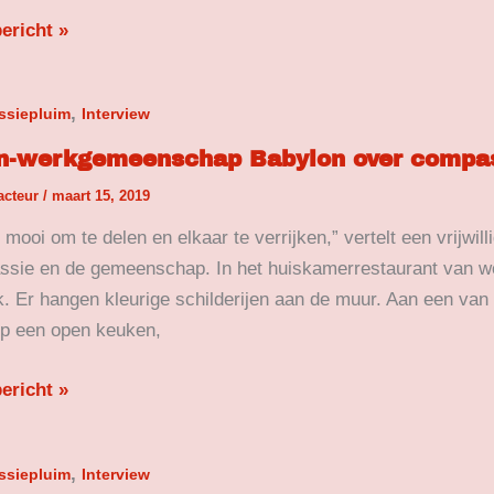
ericht »
-
,
siepluim
Interview
emeenschap
-werkgemeenschap Babylon over compas
on
acteur
/
maart 15, 2019
ssie
s mooi om te delen en elkaar te verrijken,” vertelt een vri
sie en de gemeenschap. In het huiskamerrestaurant van w
. Er hangen kleurige schilderijen aan de muur. Aan een van d
ssiepluim
op een open keuken,
ericht »
,
siepluim
Interview