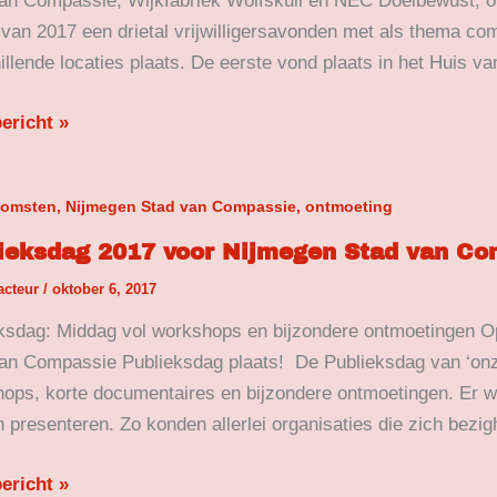
an Compassie, Wijkfabriek Wolfskuil en NEC Doelbewust, o
 van 2017 een drietal vrijwilligersavonden met als thema co
illende locaties plaats. De eerste vond plaats in het Huis 
ericht »
eksdag
komsten, Nijmegen Stad van Compassie, ontmoeting
ieksdag 2017 voor Nijmegen Stad van Co
acteur
/
oktober 6, 2017
gen
ksdag: Middag vol workshops en bijzondere ontmoetingen 
an Compassie Publieksdag plaats! De Publieksdag van ‘on
ssie
ops, korte documentaires en bijzondere ontmoetingen. Er w
 presenteren. Zo konden allerlei organisaties die zich bezi
ericht »