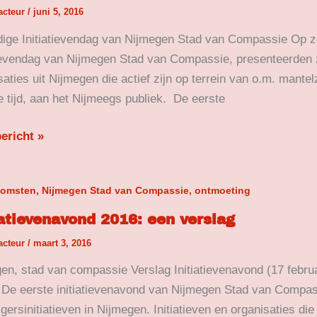
acteur
/
juni 5, 2016
ige Initiatievendag van Nijmegen Stad van Compassie Op zo
ssie!
tievendag van Nijmegen Stad van Compassie, presenteerden zi
saties uit Nijmegen die actief zijn op terrein van o.m. mant
je tijd, aan het Nijmeegs publiek. De eerste
ericht »
tievenavond
komsten, Nijmegen Stad van Compassie, ontmoeting
iatievenavond 2016: een verslag
acteur
/
maart 3, 2016
g
en, stad van compassie Verslag Initiatievenavond (17 febru
 De eerste initiatievenavond van Nijmegen Stad van Compas
ligersinitiatieven in Nijmegen. Initiatieven en organisaties di