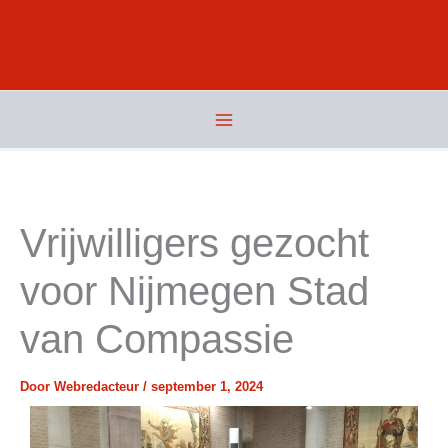
Ga
naar
de
inhoud
Vrijwilligers gezocht
voor Nijmegen Stad
van Compassie
Door
Webredacteur
/
september 1, 2024